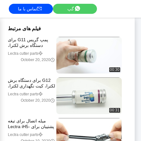
گپ
تماس با ما
فیلم های مرتبط
پمپ گریس G11 برای
دستگاه برش لکترا،
قطعات یدکی دستگاه برش
Lectra cutter parts
لکترا، لکترا MTK،
October 20, 2020
www.cutter-part.com
00:30
G12 برای دستگاه برش
لکترا، کیت نگهداری لکترا،
تیغه های برش لکترا.
Lectra cutter parts
www.cutter-part.com
October 20, 2020
00:31
میله اتصال برای تیغه
پشتیبان برای Lectra iH5-
iH8-Q50-Q80، 705542.
Lectra cutter parts
www.cutter-part.com