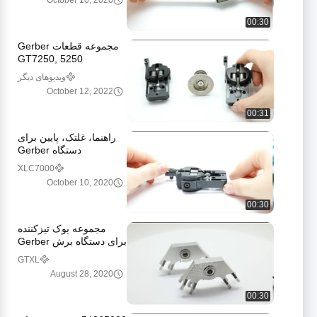
October 10, 2020
00:30
مجموعه قطعات Gerber
GT7250, 5250
ویدیوهای دیگر
October 12, 2022
00:31
راهنما، غلتک، پایین برای
دستگاه Gerber
XLC7000، 59137000،
XLC7000
قطعات برش Gerber.
October 10, 2020
www.cutter-part.com
00:30
مجموعه یوک تیزکننده
برای دستگاه برش Gerber
85630002، قطعات
GTXL
Gerber - www.cutter-
August 28, 2020
part.com
00:30