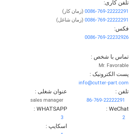
تلفن کاری:
کنترل
0086-769-22222291
(زمان کار)
کیفیت
0086-769-22222291
(زمان شاغل)
فکس:
با
0086-769-22232926
ما
تماس
تماس با شخص :
بگیرید
Mr. Favorable
پست الکترونیک :
اخبار
info@cutter-part.com
تلفن :
عنوان شغلی :
sales manager
86-769-22222291
درخواست
WHATSAPP :
WeChat :
نقل قول
3
2
اسکایپ :
نقشه