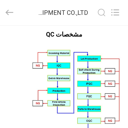
FAVORABLE
AUTOMATION
EQUIPMENT
DONGGUAN FAVORABLE AUTOMATION EQUIPMENT CO.,LTD کنترل کیفیت
CO.,LTD.
All
Rights
Reserved.
صفحه
مشخصات QC
اصلی
محصولات
درباره
ما
تور
کارخانه