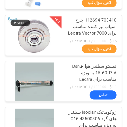
کنترل
اکنون سؤال کنید
کیفیت
HOT
703410 112694 چرخ
158
آسیاب تیز کننده مناسب
با
برای Lectra Vector 7000
کاتر GTXL
ما
$0.5– 1000.00 / Unit MOQ:1 واحد/واحد منفی است
تماس
اکنون سؤال کنید
بگیرید
فیستو سیلندر هوا Dsnu-
16-60-P-A به ویژه
اخبار
مناسب برای Lectra
213
Vector 7000، 1908263
$1.0– 1000.00 / Unit MOQ:1 واحد/واحد منفی است
درخواست
تماس
کاتر Xlc7000
نقل قول
ژوکوماتیک Isoclair سیلندر
های گرد 43500306 C16
نقشه
به ویژه مناسب برای