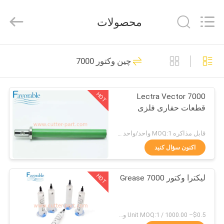
FAVORABLE
AUTOMATION
EQUIPMENT
محصولات
CO.,LTD.
All
Rights
Reserved.
صفحه
156
چین وکتور 7000
اصلی
قطعات برش
HOT
Lectra Vector 7000
محصولات
قطعات حفاری فلزی
درباره
قابل مذاکره MOQ:1 واحد/واحد منفی است
ما
اکنون سؤال کنید
271
HOT
لیکترا وکتور 7000 Grease
تور
برش GT7250
کارخانه
$0.5– 1000.00 / Unit MOQ:1 واحد/واحد منفی است