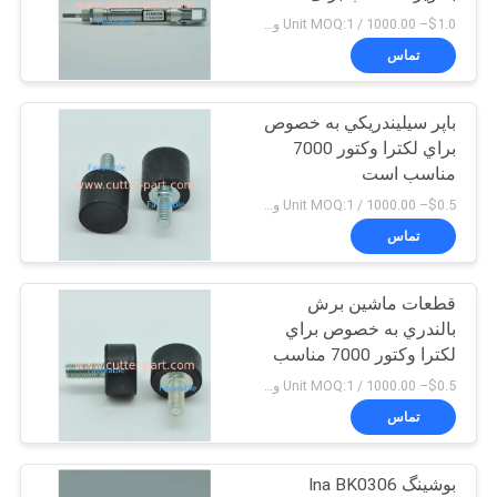
Lectra وکتور 7000
سایت
$1.0– 1000.00 / Unit MOQ:1 واحد/واحد منفی است
تماس
10
PRIVACY
باپر سيليندريکي به خصوص
POLICY
دستگاه پلاتر برش
براي لکترا وکتور 7000
مناسب است
$0.5– 1000.00 / Unit MOQ:1 واحد/واحد منفی است
تماس
قطعات ماشين برش
191
بالندري به خصوص براي
لکترا وکتور 7000 مناسب
GT5250
$0.5– 1000.00 / Unit MOQ:1 واحد/واحد منفی است
تماس
بوشینگ Ina BK0306