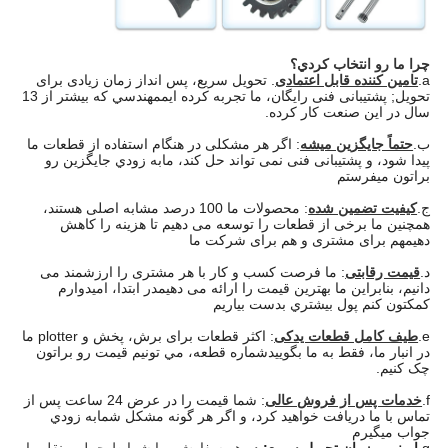
چرا ما رو انتخاب کردي؟
a.
تامین کننده قابل اعتمادی
. تحویل سریع، پس انداز زمان زیادی برای
تحویل; پشتیبانی فنی رایگان، ما تجربه کرده ایم
مهندسي که بيشتر از 13
سال در اين صنعت کار کرده.
ب.
حتماً جايگزين ميشه
: اگر هر مشکلی در هنگام استفاده از قطعات ما
پیدا شود، و پشتیبانی فنی نمی تواند حل کند، ما
به زودي جايگزين رو
براتون ميفرستم
ج.
کیفیت تضمین شده
: محصولات ما 100 درصد مشابه اصلی هستند،
همچنین ما برخی از قطعات را توسعه می دهیم تا هزینه را کاهش
دهیم
هم برای مشتری و هم برای شرکت ما
د.
قیمت رقابتی
: ما فرصت کسب و کار با هر مشتری را ارزشمند می
دانیم، بنابراین ما بهترین قیمت را ارائه می دهیم
در ابتدا، اميدوارم
کمکتون کنم پول بيشتري بدست بياريم
e.
طیف کامل قطعات یدکی
: اکثر قطعات برای برش، پخش و plotter ما
در انبار ما، فقط به ما بگویید
شماره قطعه، مي تونيم قيمت رو براتون
چک کنيم.
f.
خدمات پس از فروش عالی
: شما قیمت را در عرض 24 ساعت پس از
تماس با ما دریافت خواهید کرد، و اگر هر گونه مشکل شما
به زودي
جواب ميگيرم
g.
ایمنی و زمان تحویل سریع:
در هر سفارش، ما شرایط حمل و نقل را