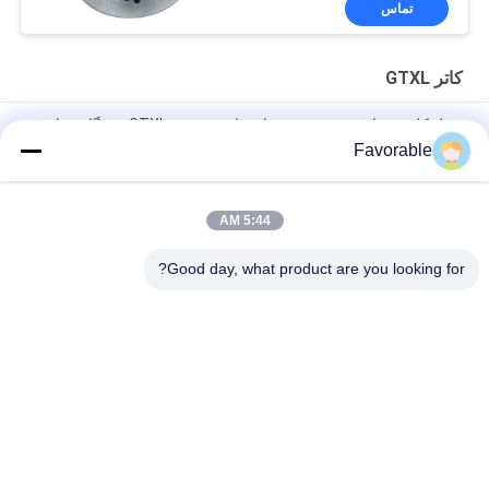
تماس
کاتر GTXL
دریل کلیمپ هاب تقسیم شده برای ماشین برش GTXL دستگاه نساجی
86545000
Favorable
قطعات اتوماتیک اصلی GTXL 586500067 KIT BELT W/ SPG
5:44 AM
238500035 ماشین برش خودکار GTXL ماشین برش Enprotec H#
L00286-1D-31 (V5 MTR)
Good day, what product are you looking for?
دسته بندی های محبوب
همه
برش GT7250
قطعات برش
کاتر Xlc7000
کاتر GTXL