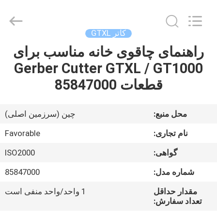
FAVORABLE
AUTOMATION
EQUIPMENT
CO.,LTD.
All
کاتر GTXL
Rights
Reserved.
راهنمای چاقوی خانه مناسب برای
صفحه
Gerber Cutter GTXL / GT1000
اصلی
قطعات 85847000
محصولات
محل منبع:
چین (سرزمین اصلی)
درباره
نام تجاری:
Favorable
ما
گواهی:
ISO2000
شماره مدل:
85847000
تور
کارخانه
مقدار حداقل
1 واحد/واحد منفی است
تعداد سفارش: