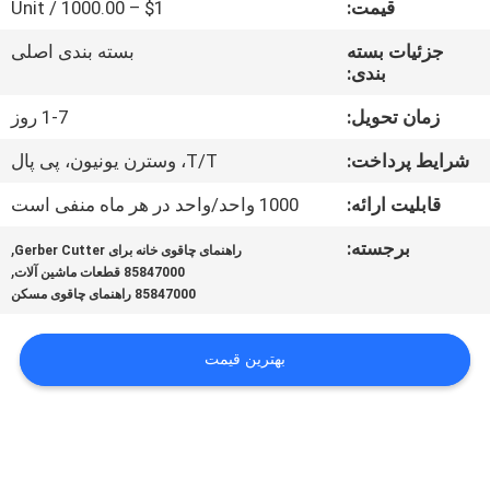
قیمت:
$1 – 1000.00 / Unit
کنترل
کیفیت
جزئیات بسته
بسته بندی اصلی
بندی:
با
زمان تحویل:
1-7 روز
ما
شرایط پرداخت:
T/T، وسترن یونیون، پی پال
تماس
قابلیت ارائه:
1000 واحد/واحد در هر ماه منفی است
بگیرید
برجسته:
,
راهنمای چاقوی خانه برای Gerber Cutter
,
85847000 قطعات ماشین آلات
85847000 راهنمای چاقوی مسکن
اخبار
بهترین قیمت
درخواست
نقل قول
نقشه