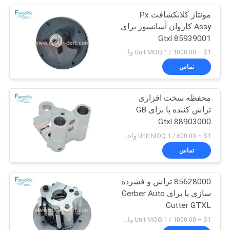
مونتاژ کلانکشافت Px
Assy کاروان آسانسور برای
Gtxl 85939001
$1 – 1000.00 / Unit MOQ:1 واحد/واحد منفی است
تماس
محفظه سخت افزاری
تراش کننده پا برای GB
Gtxl 88903000
$1 – 600.00 / Unit MOQ:1 واحد/واحد منفی است
تماس
85628000 تراش و فشرده
سازی پا برای Gerber Auto
Cutter GTXL
$1 – 1000.00 / Unit MOQ:1 واحد/واحد منفی است