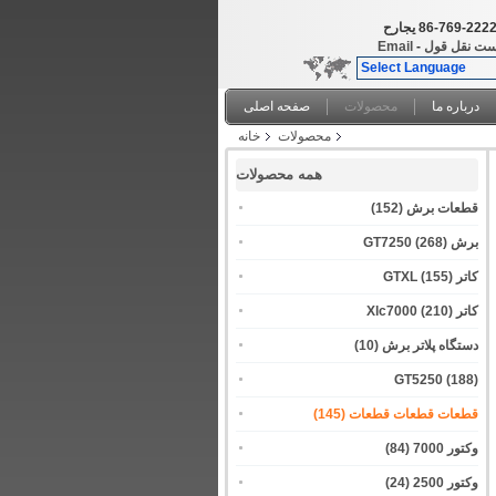
86-769-222
حراجی
ست نقل قول
-
Email
Select Language
درباره ما
محصولات
صفحه اصلی
محصولات
خانه
همه محصولات
قطعات برش
(152)
برش GT7250
(268)
کاتر GTXL
(155)
کاتر Xlc7000
(210)
دستگاه پلاتر برش
(10)
GT5250
(188)
قطعات قطعات قطعات
(145)
وکتور 7000
(84)
وکتور 2500
(24)