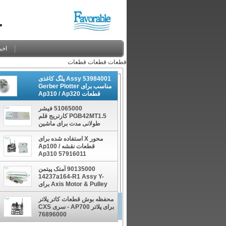
م
اخب
قطعات قطعات قطعات
53984001 Assy پلگ کاغذی
مناسب برای Gerber Plotter
قطعات Ap310 / Ap320
51065000 فیشر
PGB42MT1.5 کارتریج قلم
طولانی مدت برای ماشین
نقشه برداری
محور X استفاده شده برای
قطعات نقشه Ap100 /
Ap310 57916011
90135000 آمتک پیتمن
14237a164-R1 Assy Y-
Axis Motor & Pulley برای
نقشه برداری
محفظه بوش قطعات کاتر پلاتر
51065000 فیش
برای پلاتر AP700 - سری CXS
نقشه بردار
76896000