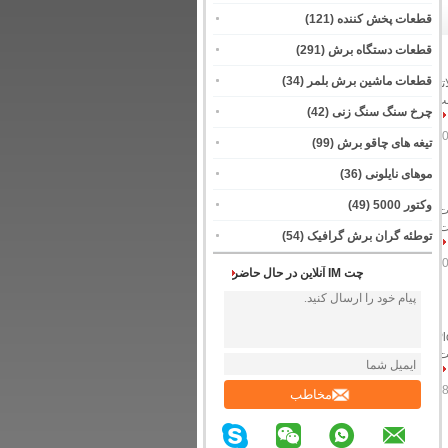
قطعات پخش کننده
(121)
قطعات دستگاه برش
(291)
قطعات ماشین برش بلمر
(34)
پلاتر
د در انبار زمان تحویل: ظرف 24 ساعت
چرخ سنگ سنگ زنی
(42)
تیغه های چاقو برش
(99)
موهای نایلونی
(36)
وکتور 5000
(49)
شخصات قطعات:
ت،
توطئه گران برش گرافیک
(54)
چت IM آنلاین در حال حاضر
Plott
قیمت:
مخاطب