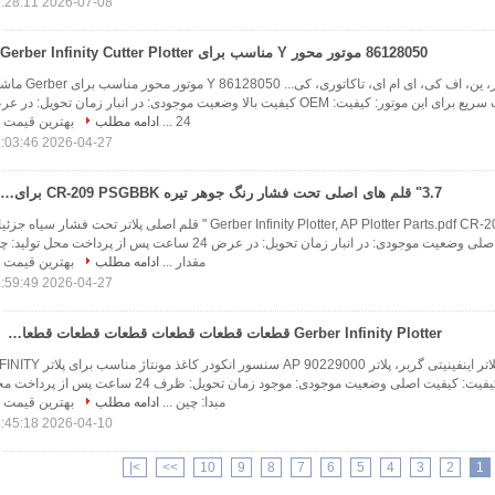
2026-07-08 17:28:11
86128050 موتور محور Y مناسب برای Gerber Infinity Cutter Plotter
گربر، لکترا، بولمر، ین، اف کی، ای ام ای، تاکاتوری، کی... 86128050 
برش بی نهایت جزئیات سریع برای این موتور: کیفیت: OEM کیفیت بالا وضعیت موجودی: در انبار زمان تحویل: در
24 ...
ادامه مطلب
بهترین قیمت
2026-04-27 11:03:46
3.7" قلم های اصلی تحت فشار رنگ جوهر تیره CR-209 PSGBBK برای نقشه
Gerber Infinity Plotter, AP Plotter Parts.pdf CR-209 PSGBBK 3.7 " قلم اصلی پلاتر تحت فشار سیاه 
سریع: کیفیت: کیفیت اصلی وضعیت موجودی: در انبار زمان تحویل: در عرض 24 ساعت پس از پرداخت محل تول
مقدار ...
ادامه مطلب
بهترین قیمت
2026-04-27 09:59:49
Gerber Infinity Plotter قطعات قطعات قطعات قطعات قطعات قطعات قطعات قطعات قطعات قطعات قطعات قطعات
فایل PDF قطعات پلاتر اینفینیتی گربر، پلاتر AP 90229000 سنسور انکودر کاغذ مونتا
AE جزئیات سریع: کیفیت: کیفیت اصلی وضعیت موجودی: موجود زمان تحویل: ظرف 24 ساعت پس از پ
مبدا: چین ...
ادامه مطلب
بهترین قیمت
2026-04-10 08:45:18
>|
>>
10
9
8
7
6
5
4
3
2
1