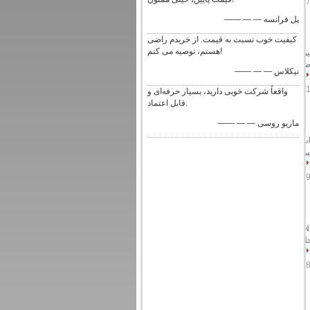
—— — — پل فرانسه
کیفیت خوب نسبت به قیمت. از خریدم راضی
هستم، توصیه می کنم!
Y موتور محور مناسب برای Gerber ماشین
 عرض
—— — — نیکلاس
واقعاً شرکت خوبی دارید، بسیار حرفه‌ای و
قابل اعتماد.
—— — — ماریو روسی
جزئیات
ید: چین
ژ مناسب برای پلاتر INFINITY
رداخت محل