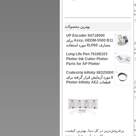
ت پلاتر PB35BK180 3.5 اینچ طول 1.3 میلی متر توپ پرفروش ترین قطعات پلاتر.pdf
ر جعبه، بسته
بهترین محصولات
94718000 UP Encoder
Assy، HEDM-5500 B11 برای
 با سرعت بالا.pdf 76188103 قلم تراکتور قلم طول عمر برای Gerber Plotter سری AP
مصارف XLP60 مورد استفاده
سفارش
قرار می گیرد
76188103 Long Life Pen
Plotter Ink Cutter Plotter
Parts for AP Plotter
88325000 Codestrip Infinity
Ii مورد آزمایش قرار گرفته برای
A جزئیات محصول:
قطعات Plotter Infinity AE2
صول قلم های
ی Lectra Alys 30/
Lectra Alys 30/ 60 قیمت: بر
پرفروش‌ترین در کل دنیا، بهترین کیفیت،
قیمت پایین، خیلی ممنون!