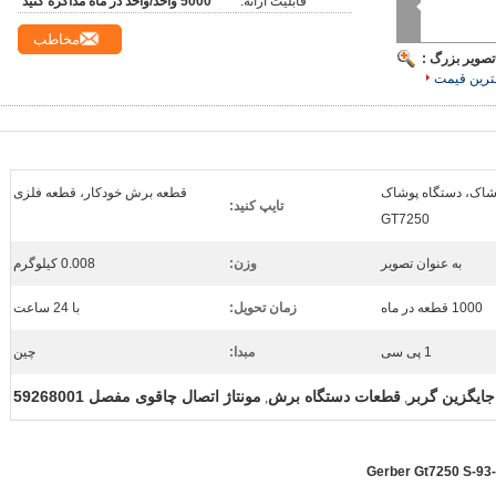
قابلیت ارائه:
5000 واحد/واحد در ماه مذاکره کنید
مخاطب
تصویر بزرگ :
ترین قیمت
شاک، دستگاه پوشاک
قطعه برش خودکار، قطعه فلزی
تایپ کنید:
GT7250
به عنوان تصویر
وزن:
0.008 کیلوگرم
1000 قطعه در ماه
زمان تحویل:
با 24 ساعت
1 پی سی
مبدا:
چین
ایگزین گربر
قطعات دستگاه برش
مونتاژ اتصال چاقوی مفصل 59268001
,
,