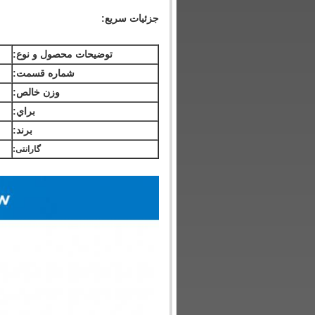
جزئیات سریع:
توضیحات محصول و نوع:
شماره قسمت:
وزن خالص:
براي:
برند:
گارانتی: