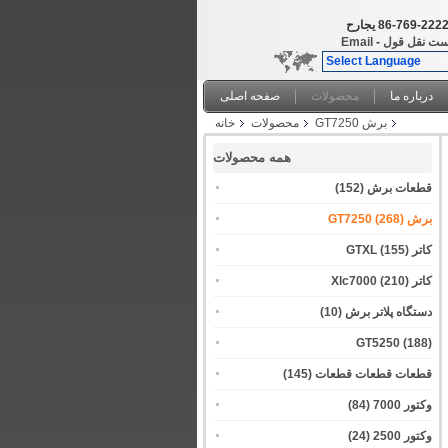
86-769-222
حراجی
ست نقل قول
-
Email
Select Language
درباره ما
محصولات
صفحه اصلی
برش GT7250
محصولات
خانه
همه محصولات
قطعات برش
(152)
برش GT7250
(268)
کاتر GTXL
(155)
کاتر Xlc7000
(210)
دستگاه پلاتر برش
(10)
GT5250
(188)
قطعات قطعات قطعات
(145)
وکتور 7000
(84)
وکتور 2500
(24)