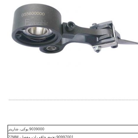
9039000 یوکی، شارپنر
90997001 تجمع، چاقو ران، مفصل، 22MM