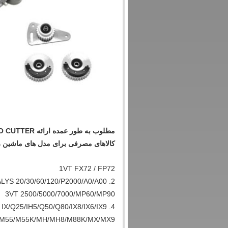
کالاهای مصرفی برای مدل های ماشین ز
1VT FX72 / FP72
2. ALYS 20/30/60/120/P2000/A0/A00
3VT 2500/5000/7000/MP60/MP90
4. VT IX/Q25/IH5/Q50/Q80/IX8/IX6/IX9
 M55/M55K/MH/MH8/M88K/MX/MX9