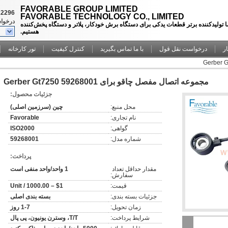
FAVORABLE GROUP LIMITED
22296
FAVORABLE TECHNOLOGY CO., LIMITED
درخوا
ا تولیدکننده برتر قطعات یدکی برای دستگاه برش خودکار، پلاتر و دستگاه پخش‌کننده
هستیم.
ار
درخواست نقل قول
با ما تماس بگیرید
کنترل کیفیت
تور کارخانه
مجموعه اتصال مفصل چاقو برای Gerber Gt7250 59268001
جزئیات محصول:
محل منبع:
چین (سرزمین اصلی)
نام تجاری:
Favorable
گواهی:
ISO2000
شماره مدل:
59268001
پرداخت:
مقدار حداقل تعداد 
1 واحد/واحد منفی است
سفارش:
قیمت:
$1 – 1000.00 / Unit
جزئیات بسته بندی:
بسته بندی اصلی
زمان تحویل:
1-7 روز
شرایط پرداخت:
T/T، وسترن یونیون، پی پال