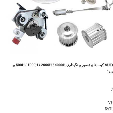
مطلوب به طور عمده ارائه AUTO CUTTER کیت های تعمیر و نگهداری 500H / 1000H / 2000H / 4000H و
یر:
5VT