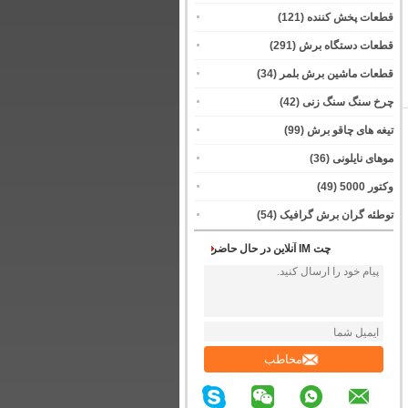
قطعات پخش کننده
(121)
قطعات دستگاه برش
(291)
قطعات ماشین برش بلمر
(34)
چرخ سنگ سنگ زنی
(42)
تیغه های چاقو برش
(99)
موهای نایلونی
(36)
وکتور 5000
(49)
توطئه گران برش گرافیک
(54)
چت IM آنلاین در حال حاضر
مخاطب