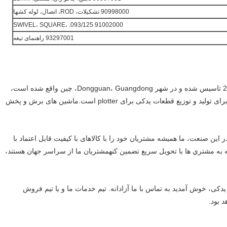
90998000 تشکيلات، ROD، اتصال، لوله کشها
91002000 SWIVEL، SQUARE، .093/125
93297001 راهنمای تیغه
Favorable Group Ltd که در سال 2002 تاسیس شده و در شهر Dongguan، Guangdong، چین واقع شده است،
یک تامین کننده حرفه ای و مشتری گرا برای تولید و توزیع قطعات یدکی برای plotter است.ماشین های برش و پخش
ر این صنعت، ما همیشه مشتریان خود را با کالاهای با کیفیت قابل اعتماد با
 به مشتري ها با تحویل سريع تضمين کنهمشتریان ما از سراسر جهان هستند،
یدکی، خوش آمدید به تماس با ما آزادانه. تیم خدمات ما و یا تیم فروش
 بود.