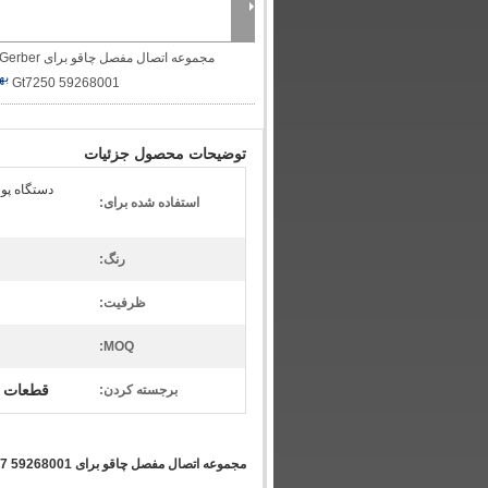
مجموعه اتصال مفصل چاقو برای Gerber
به
Gt7250 59268001
توضیحات محصول جزئیات
دستگاه پو
استفاده شده برای:
رنگ:
ظرفیت:
MOQ:
قطعات ج
برجسته کردن:
مجموعه اتصال مفصل چاقو برای Gerber Gt7250 S-93-7 59268001