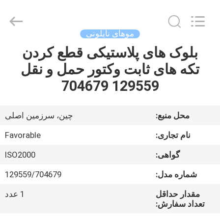
FAVORABLE
AUTOMATION
EQUIPMENT
CO.,LTD.
All
موهای نایلونی
Rights
Reserved.
بلوک های پلاستیکی قطع کردن
صفحه
تکه های ثابت وکتور حمل و نقل
اصلی
129559 704679
محصولات
محل منبع:
چین، سرزمین اصلی
درباره
نام تجاری:
Favorable
ما
گواهی:
ISO2000
شماره مدل:
129559/704679
تور
کارخانه
مقدار حداقل
1 عدد
تعداد سفارش: