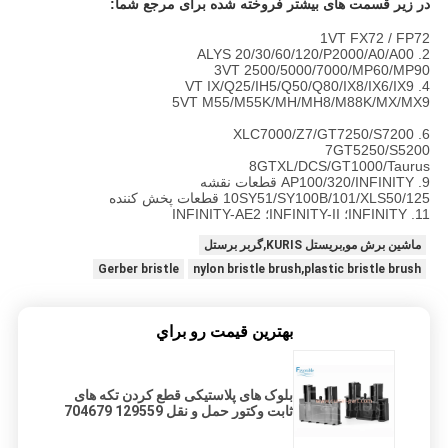
در زیر قسمت های بیشتر فروخته شده برای مرجع شما:
1VT FX72 / FP72
2. ALYS 20/30/60/120/P2000/A0/A00
3VT 2500/5000/7000/MP60/MP90
4. VT IX/Q25/IH5/Q50/Q80/IX8/IX6/IX9
5VT M55/M55K/MH/MH8/M88K/MX/MX9
6. XLC7000/Z7/GT7250/S7200
7GT5250/S5200
8GTXL/DCS/GT1000/Taurus
9. AP100/320/INFINITY قطعات نقشه
10SY51/SY100B/101/XLS50/125 قطعات پخش کننده
11. INFINITY؛ INFINITY-II؛ INFINITY-AE2
ماشین برش مو,بریستل KURIS,گربر برستل
Gerber bristle
nylon bristle brush,plastic bristle brush
بهترين قيمت رو براي
بلوک های پلاستیکی قطع کردن تکه های
ثابت وکتور حمل و نقل 129559 704679