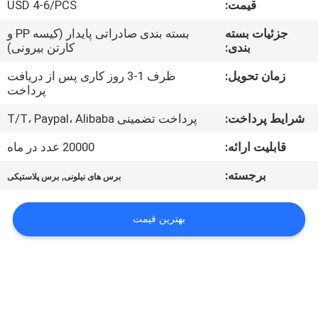
قیمت:
USD 4-6/PCS
کنترل
کیفیت
جزئیات بسته
بسته بندی صادراتی پایدار (کیسه PP و
بندی:
کارتن بیرونی)
با
زمان تحویل:
ظرف 1-3 روز کاری پس از دریافت
پرداخت
ما
شرایط پرداخت:
پرداخت تضمینی T/T، Paypal، Alibaba
تماس
قابلیت ارائه:
20000 عدد در ماه
بگیرید
برجسته:
,
برس های نیلونی
برس پلاستیکی
اخبار
بهترین قیمت
درخواست
نقل قول
نقشه