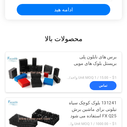
ادامه هید
محصولات بالا
برس های نایلون پلی
بریستل بلوک های مویی
$1 – 15.00 / Unit MOQ:1 واحد/واحد منفی است
تماس
131241 بلوک کوچک سیاه
نیلونی برای ماشین برش
FX Q25 استفاده می شود
$1 – 1000.00 / Unit MOQ:1 واحد / مذاکره