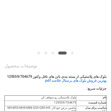
سایت
PRIVACY
POLICY
توضیحات محصول
بلوک های پلاستیکی از بسته بندی باتن های ناقل وکتور 129559/704679
بهترین فروش بلوک های برستال خلاصه.pdf
جزئیات سریع:
نام:
بلوک پلاستیکی رو متوقف کن
شماره قسمت:
129559/704679
مناسب برای مدل
ماشین برش خودکار MH-M55-MH8-M88-Q50-Q80-iH5-