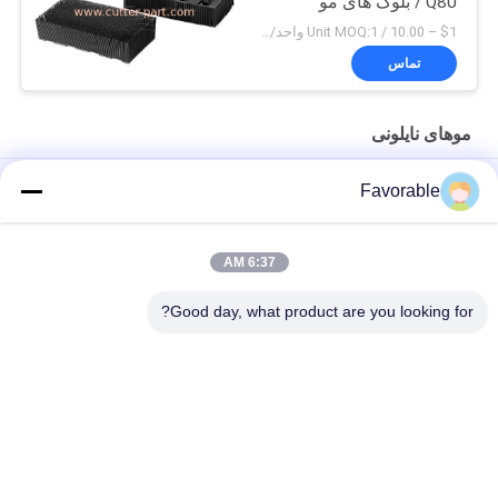
Q80 / بلوک های مو
$1 – 10.00 / Unit MOQ:1 واحد/واحد منفی است
تماس
موهای نایلونی
برس های نایلونی بادوام 100*50*42 میلی متر برای دستگاه برش
Favorable
کاواکامی
بلوک های نیلونی برای GT3250 96386003
6:37 AM
برس های مویی PP یا نایلونی برای دستگاه برش بولمر 70144014
Good day, what product are you looking for?
دسته بندی های محبوب
همه
برش GT7250
قطعات برش
کاتر Xlc7000
کاتر GTXL