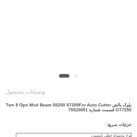
سایت
PRIVACY
POLICY
توضیحات محصول
بلوک بالش Twn 8 Opn Mod Beam S5200 S7200For Auto Cutter
GT7250 قسمت شماره 75520001
جزئیات سریع:
نوع: محموله خطی تامسون