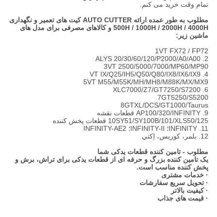
تمام وقت خرید می کنم.
مطلوب به طور عمده ارائه AUTO CUTTER کیت های تعمیر و نگهداری
500H / 1000H / 2000H / 4000H و کالاهای مصرفی برای مدل های
ماشین زیر:
1VT FX72 / FP72
2. ALYS 20/30/60/120/P2000/A0/A00
3VT 2500/5000/7000/MP60/MP90
4. VT IX/Q25/IH5/Q50/Q80/IX8/IX6/IX9
5VT M55/M55K/MH/MH8/M88K/MX/MX9
6. XLC7000/Z7/GT7250/S7200
7GT5250/S5200
8GTXL/DCS/GT1000/Taurus
9. AP100/320/INFINITY قطعات نقشه
10SY51/SY100B/101/XLS50/125 قطعات پخش کننده
11. INFINITY؛ INFINITY-II؛ INFINITY-AE2
12. بلمر، کوريس، اِکتي
مطلوب - تامین کننده قطعات یدکی شما
یک تامین کننده بزرگ و حرفه ای از قطعات یدکی برای تراش، برش و
پخش کننده مناسب است.
· خدمات مشتری
· تحویل سریع سفارشات
· کیفیت بالاتر
· قیمت های جذاب