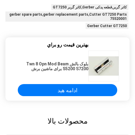
کاتر گربر,قطعه یدکی Gerber,کاتر گربر GT7250
gerber spare parts,gerber replacement parts,Cutter GT7250 Parts
75520001
Gerber Cutter GT7250
بهترين قيمت رو براي
بلوک بالش Twn 8 Opn Mod Beam
S5200 S7200 برای ماشین برش
اتوماتیک GT7250 قسمت شماره
75520001
ادامه هید
محصولات بالا