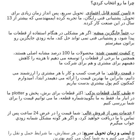
چرا ما رو انتخاب کردي؟
a.
تامین کننده قابل اعتمادی
. تحویل سریع، پس انداز زمان زیادی برای
تحویل; پشتیبانی فنی رایگان، ما تجربه کرده ایم
مهندسي که بيشتر از 13
سال در اين صنعت کار کرده.
ب.
حتماً جايگزين ميشه
: اگر هر مشکلی در هنگام استفاده از قطعات ما
پیدا شود، و پشتیبانی فنی نمی تواند حل کند، ما
به زودي جايگزين رو
براتون ميفرستم
ج.
کیفیت تضمین شده
: محصولات ما 100 درصد مشابه اصلی هستند،
همچنین ما برخی از قطعات را توسعه می دهیم تا هزینه را کاهش
دهیم
هم برای مشتری و هم برای شرکت ما
د.
قیمت رقابتی
: ما فرصت کسب و کار با هر مشتری را ارزشمند می
دانیم، بنابراین ما بهترین قیمت را ارائه می دهیم
در ابتدا، اميدوارم
کمکتون کنم پول بيشتري بدست بياريم
e.
طیف کامل قطعات یدکی
: اکثر قطعات برای برش، پخش و plotter ما
در انبار ما، فقط به ما بگویید
شماره قطعه، ما می توانیم قیمت را برای
شما بررسی کنیم
f.
خدمات پس از فروش عالی
: شما قیمت را در عرض 24 ساعت پس از
تماس با ما دریافت خواهید کرد، و اگر هر گونه مشکل شما
به زودي
جواب ميگيرم
g.
ایمنی و زمان تحویل سریع:
در هر سفارش، ما شرایط حمل و نقل را
دنبال می کنیم و به شما کمک می کنیم بهترین