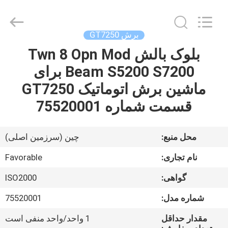
FAVORABLE
AUTOMATION
EQUIPMENT
CO.,LTD.
All
برش GT7250
Rights
Reserved.
بلوک بالش Twn 8 Opn Mod
صفحه
Beam S5200 S7200 برای
اصلی
ماشین برش اتوماتیک GT7250
محصولات
قسمت شماره 75520001
درباره
محل منبع:
چین (سرزمین اصلی)
ما
نام تجاری:
Favorable
گواهی:
ISO2000
تور
شماره مدل:
75520001
کارخانه
مقدار حداقل
1 واحد/واحد منفی است