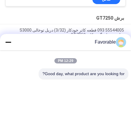
برش GT7250
55544005 093 قطعه کاتر خودکار (3/32) دریل توخالی S3000
مناسب برای گربر کاتر GT7250
Favorable
گلبر آبی GT7250 Thomson Bearing #SSE-M20-0PN-WW
153500557
12:29 PM
465500367 نیپل شش گوش برنجی FTG Wetherhead 3325X2 برای
دستگاه برش Gerber GT7250
Good day, what product are you looking for?
دسته بندی های محبوب
همه
برش GT7250
قطعات برش
کاتر Xlc7000
کاتر GTXL