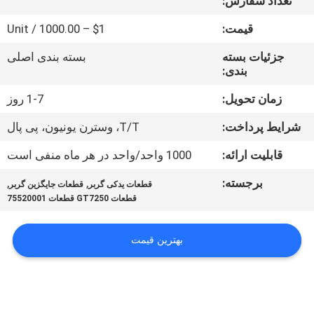
تعداد سفارش:
کنترل
قیمت:
$1 – 1000.00 / Unit
کیفیت
جزئیات بسته
بسته بندی اصلی
بندی:
با
ما
زمان تحویل:
1-7 روز
تماس
شرایط پرداخت:
T/T، وسترن یونیون، پی پال
بگیرید
قابلیت ارائه:
1000 واحد/واحد در هر ماه منفی است
برجسته:
,
,
قطعات یدکی گربر
قطعات جایگزین گربر
اخبار
قطعات GT7250 قطعات 75520001
درخواست
بهترین قیمت
نقل قول
نقشه