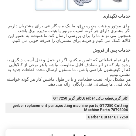
خدمات نگهداری
برای موتور و هیئت مدیره برق، ما یک ماه گارانتی برای مشتریان داریم.
اگر مشتری دارای هر گونه آسیب موتور یا هیئت مدیره برق باشد،
همچنین می تواند ما را برای بررسی ارسال کند،ما همیشه به تعمیر این
کالاها کمک می کنیم و هزینه برای مشتریان را صرفه جویی می کنیم.
خدمات پس از فروش
براي تمام قطعاتي که تامين ميکنيم، اگر در حمل و نقل آسيب ديگري به
وجود بياد که در اثر تصادف قابل مقاومت نباشه يا هر نوعي از کالاهايي
که از کیفیتشون ناراضي باشن، ما مسئول ارسال مجدد قطعات جديد به
مشترياتيميم.
هر مشکل برای نصب قطعات، و یا در طول ماشین کار هر گونه خواسته
های فنی، ما پشتیبانی فنی رایگان ارائه می دهد.
کاتر گربر,قطعه یدکی Gerber,کاتر گربر GT7250
gerber replacement parts,cutting machine parts,GT7250 Cutting
Machine Parts 78798006
Gerber Cutter GT7250