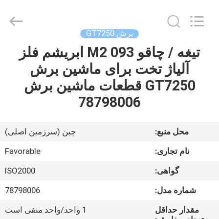
FAVORABLE
AUTOMATION
EQUIPMENT
CO.,LTD.
All
برش GT7250
Rights
Reserved.
تیغه / چاقو 093 M2 ابریشم فلز
صفحه
آلیاژ تخت برای ماشین برش
اصلی
GT7250 قطعات ماشین برش
محصولات
78798006
درباره
محل منبع:
چین (سرزمین اصلی)
ما
نام تجاری:
Favorable
گواهی:
ISO2000
تور
شماره مدل:
78798006
کارخانه
مقدار حداقل
1 واحد/واحد منفی است