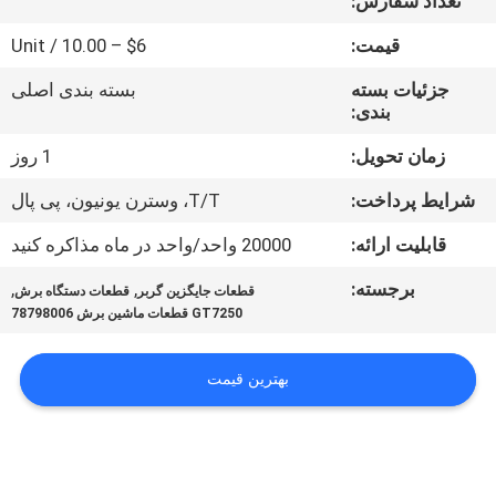
تعداد سفارش:
کنترل
قیمت:
$6 – 10.00 / Unit
کیفیت
جزئیات بسته
بسته بندی اصلی
بندی:
با
ما
زمان تحویل:
1 روز
تماس
شرایط پرداخت:
T/T، وسترن یونیون، پی پال
بگیرید
قابلیت ارائه:
20000 واحد/واحد در ماه مذاکره کنید
برجسته:
,
,
قطعات جایگزین گربر
قطعات دستگاه برش
اخبار
GT7250 قطعات ماشین برش 78798006
درخواست
بهترین قیمت
نقل قول
نقشه