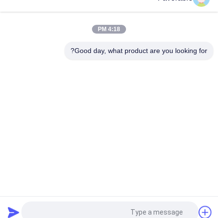
گلبر آبی GT7250 Thomson Bearing #SSE-M20-0PN-WW
153500557
4:18 PM
465500367 نیپل شش گوش برنجی FTG Wetherhead 3325X2 برای
دستگاه برش Gerber GT7250
Good day, what product are you looking for?
دسته بندی های محبوب
همه
برش GT7250
قطعات برش
کاتر Xlc7000
کاتر GTXL
GT5250
دستگاه پلاتر برش
قطعات قطعات 
وکتور 7000
قطعات
درخواست نقل قول