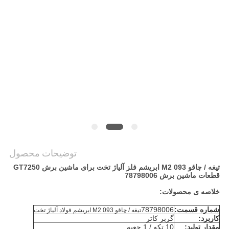
سایت
PRIVACY
POLICY
توضیحات محصول
تیغه / چاقو 093 M2 ابریشم فلز آلیاژ تخت برای ماشین برش GT7250
قطعات ماشین برش 78798006
خلاصه ی محصولات:
شماره قسمت:
78798006
تیغه / چاقو 093 M2 ابریشم فولاد آلیاژ تخت
کاربرد:
گربر کاتر
مقدار تولید:
10 تکه / 1 جعبه