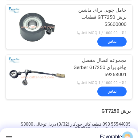
حامل چوبی برای ماشین
برش GT7250 قطعات
55600000
$1 – 1000.00 / Unit MOQ:1 واحد/واحد منفی است
تماس
مجموعه اتصال مفصل
چاقو برای Gerber Gt7250
59268001
$1 – 1000.00 / Unit MOQ:1 واحد/واحد منفی است
تماس
برش GT7250
55544005 093 قطعه کاتر خودکار (3/32) دریل توخالی S3000
مناسب برای گربر کاتر GT7250
Favorable