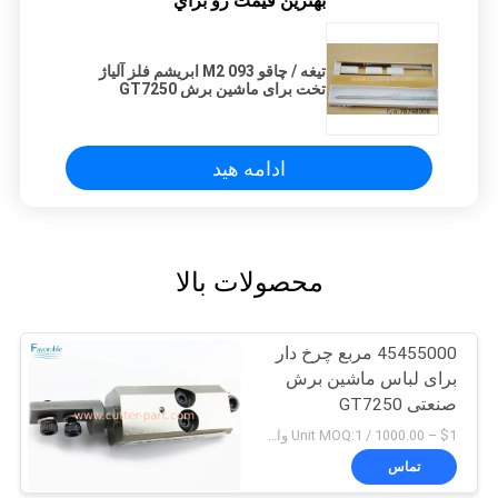
بهترين قيمت رو براي
تیغه / چاقو 093 M2 ابریشم فلز آلیاژ
تخت برای ماشین برش GT7250
قطعات ماشین برش 78798006
ادامه هید
محصولات بالا
45455000 مربع چرخ دار
برای لباس ماشین برش
صنعتی GT7250
$1 – 1000.00 / Unit MOQ:1 واحد/واحد منفی است
تماس